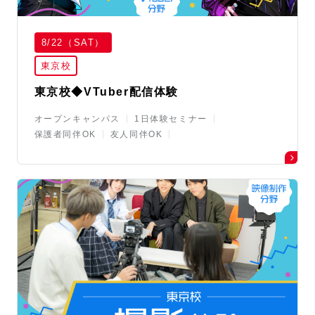
8/22（SAT）
東京校
東京校◆VTuber配信体験
オープンキャンパス
1日体験セミナー
保護者同伴OK
友人同伴OK