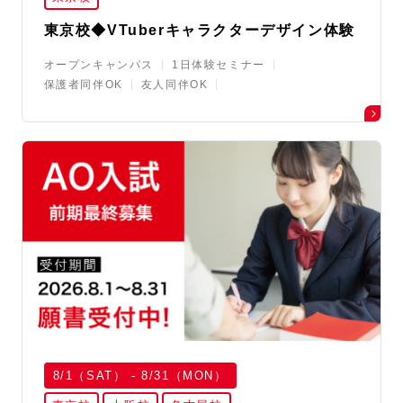
東京校◆VTuberキャラクターデザイン体験
オープンキャンパス
1日体験セミナー
保護者同伴OK
友人同伴OK
8/1（SAT） - 8/31（MON）