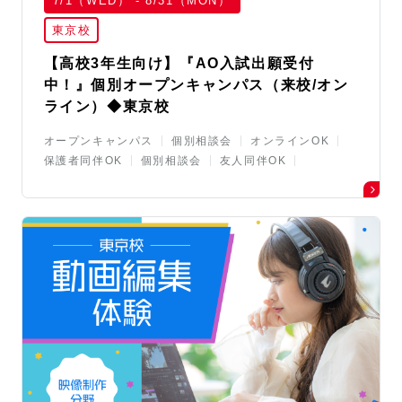
7/1（WED） - 8/31（MON）
東京校
【高校3年生向け】『AO入試出願受付
中！』個別オープンキャンパス（来校/オン
ライン）◆東京校
オープンキャンパス
個別相談会
オンラインOK
保護者同伴OK
個別相談会
友人同伴OK