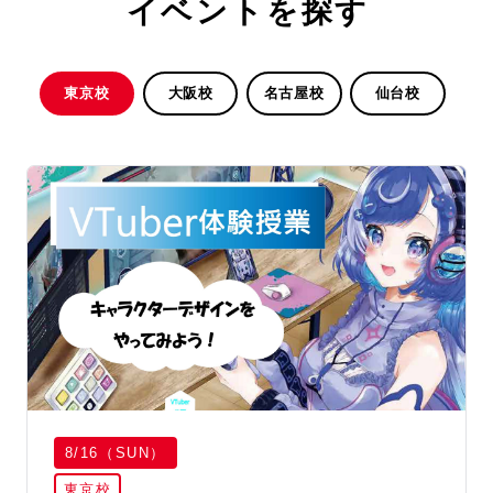
イベントを探す
東京校
大阪校
名古屋校
仙台校
8/16（SUN）
東京校