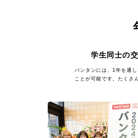
学⽣同⼠の
バンタンには、1年を通
ことが可能です。たくさ