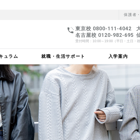
保護者
東京校 0800-111-4042
大
名古屋校 0120-982-695
仙
受付時間：10:00～19:00（平日・土
キュラム
就職・生活サポート
入学案内
デミーについて
ネット動画業界の傾向
ション
学生の声
Vantanについて