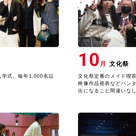
10
月
文化祭
式。毎年1,000名以
文化祭定番のメイド喫
映像作品発表などバン
出になること間違いな