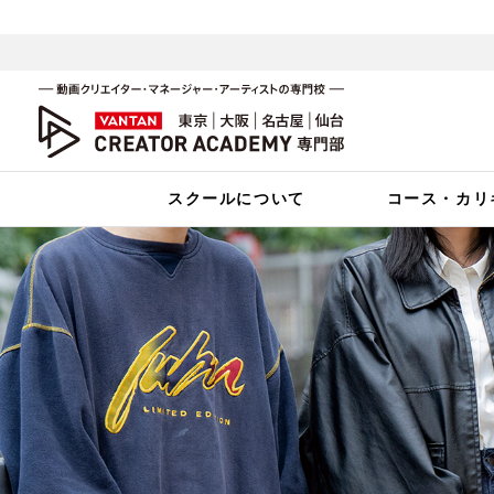
スクールについて
コース・カリ
バンタンクリエイターアカ
入学案内
コース・カリキュラム
現場実習制度／スカウトオーディ
学費・クレジット
動画クリエイター学部
100％現役クリエイター講師
ネットアーティスト学部
多彩な設備・環境
スクールイベント