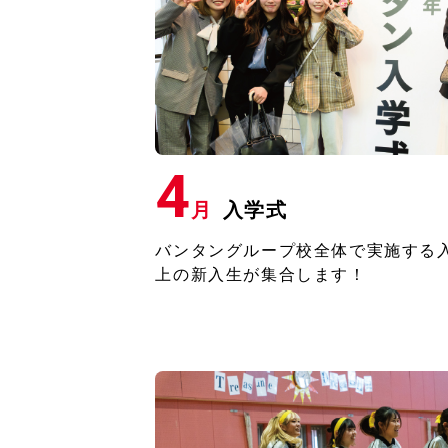
4
月
入学式
バンタングループ校全体で実施する⼊学
上の新⼊⽣が集合します！