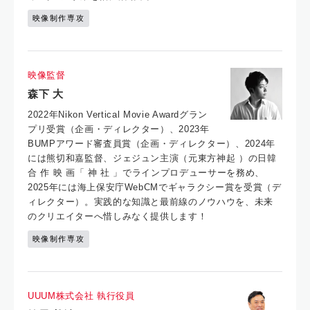
映像制作専攻
映像監督
森下 大
2022年Nikon Vertical Movie Awardグラン
プリ受賞（企画・ディレクター）、2023年
BUMPアワード審査員賞（企画・ディレクター）、2024年
には熊切和嘉監督、ジェジュン主演（元東方神起 ）の日韓
合 作 映 画「 神 社 」でラインプロデューサーを務め、
2025年には海上保安庁WebCMでギャラクシー賞を受賞（デ
ィレクター）。実践的な知識と最前線のノウハウを、未来
のクリエイターへ惜しみなく提供します！
映像制作専攻
UUUM株式会社 執行役員