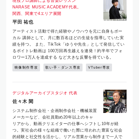
現役プロ講師による音楽レッスン
NARASE MUSIC ACADEMY代表。
関西、関東で4エリア展開
平田 祐也
アーティスト活動で得た経験やノウハウを元に自身もボー
カル 講師として、月に数百名ほどの生徒を指導していた実
績を持つ。 また、TikTok「ゆうや先生」として発信してい
るボイトレ動画は 100万回再生越えを連発！約半年でフォ
ロワー1万人を達成する など大きな反響を得ている。
映像制作専攻
歌い手・ダンス専攻
VTuber専攻
デジタルアーカイブスタジオ 代表
佐々木 閑
システム制作会社・企画制作会社・機械装置
メーカーなど、会社員勤め20年以上のキャ
リアから、動画クリエイターの仕事へシフトし10年が経
つ。実社会の様々な組織で働いた際に培われた豊富な社会
的経験と社交性を活かし、リアル営業から制作まで一人で