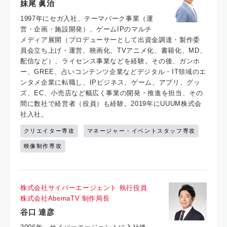
妹尾 眞治
1997年にセガ入社、テーマパーク事業（運
営・企画・施設開発）、ゲームIPのマルチ
メディア展開（プロデューサーとして出資金調達・製作委
員会立ち上げ・運営、映画化、TVアニメ化、書籍化、MD、
配信など）、ライセンス事業などを経験。その後、ガンホ
ー、GREE、占いコンテンツ企業などデジタル・IT領域のエ
ンタメ企業に転職し、IPビジネス、ゲーム、アプリ、グッ
ズ、EC、小売店など幅広く事業の開発・推進を担当、その
間に数社で経営者（役員）も経験。2019年にUUUM株式会
社入社。
クリエイター専攻
マネージャー・イベントスタッフ専攻
映像制作専攻
株式会社サイバーエージェント 執行役員
株式会社AbemaTV 制作局長
谷口 達彦