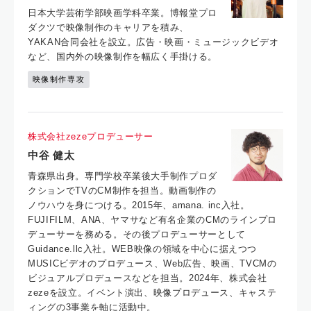
日本大学芸術学部映画学科卒業。博報堂プロ
ダクツで映像制作のキャリアを積み、
YAKAN合同会社を設立。広告・映画・ミュージックビデオ
など、国内外の映像制作を幅広く手掛ける。
映像制作専攻
株式会社zezeプロデューサー
中谷 健太
青森県出身。専門学校卒業後大手制作プロダ
クションでTVのCM制作を担当。動画制作の
ノウハウを身につける。2015年、amana. inc入社。
FUJIFILM、ANA、ヤマサなど有名企業のCMのラインプロ
デューサーを務める。その後プロデューサーとして
Guidance.llc入社。WEB映像の領域を中心に据えつつ
MUSICビデオのプロデュース、Web広告、映画、TVCMの
ビジュアルプロデュースなどを担当。2024年、株式会社
zezeを設立。イベント演出、映像プロデュース、キャステ
ィングの3事業を軸に活動中。