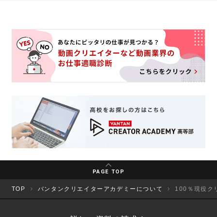
PAGE TOP
TOP
バンタンクリエイターアカデミーについて
100％現役