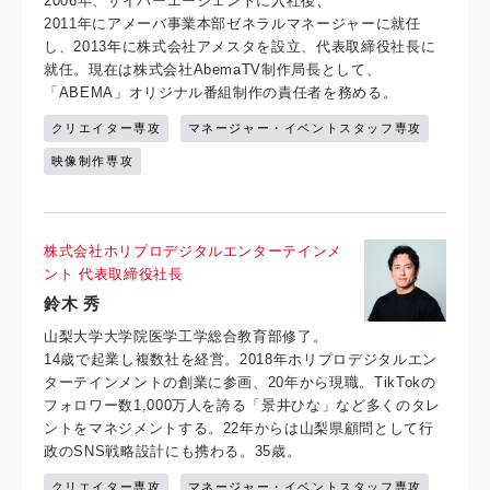
2006年、サイバーエージェントに入社後、
2011年にアメーバ事業本部ゼネラルマネージャーに就任
し、2013年に株式会社アメスタを設立、代表取締役社長に
就任。現在は株式会社AbemaTV制作局長として、
「ABEMA」オリジナル番組制作の責任者を務める。
クリエイター専攻
マネージャー・イベントスタッフ専攻
映像制作専攻
株式会社ホリプロデジタルエンターテインメ
ント 代表取締役社長
鈴木 秀
山梨大学大学院医学工学総合教育部修了。
14歳で起業し複数社を経営。2018年ホリプロデジタルエン
ターテインメントの創業に参画、20年から現職。TikTokの
フォロワー数1,000万人を誇る「景井ひな」など多くのタレ
ントをマネジメントする。22年からは山梨県顧問として行
政のSNS戦略設計にも携わる。35歳。
クリエイター専攻
マネージャー・イベントスタッフ専攻