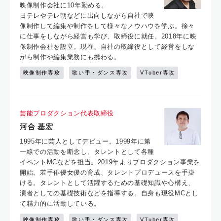
映像制作会社に10年勤める。
日テレやテレ朝などに出向しながら自社で映
像制作して編集や制作をして様々なノウハウを学ぶ。徐々
に仕事をしながら経営も学び、取締役に就任。2018年に映
像制作会社を設立。現在、自社の取締役として経営をしな
がら制作や編集業務にも携わる。
映像制作専攻
歌い手・ダンス専攻
VTuber専攻
芸能プロダクション代表取締役
河合 基宏
1995年に芸人としてデビュー。1999年に第
一線での活動を断念し、タレントとして各種
イベントMCなどを担当。2019年よりプロダクション事業を
開始。若手俳優女優の育成、タレントプロデュースを手掛
ける。タレントとして活躍するための基礎知識や心構え、
演者としての基礎技術などを指導する。自身も現役MCとし
て精力的に活動している。
映像制作専攻
歌い手・ダンス専攻
VTuber専攻