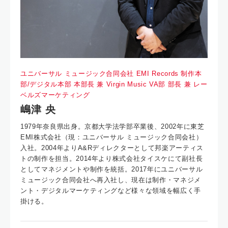
ユニバーサル ミュージック合同会社 EMI Records 制作本
部/デジタル本部 本部長 兼 Virgin Music VA部 部長 兼 レー
ベルズマーケティング
嶋津 央
1979年奈良県出身。京都大学法学部卒業後、2002年に東芝
EMI株式会社（現：ユニバーサル ミュージック合同会社）
入社。2004年よりA&Rディレクターとして邦楽アーティス
トの制作を担当。2014年より株式会社タイスケにて副社長
としてマネジメントや制作を統括。2017年にユニバーサル
ミュージック合同会社へ再入社し、現在は制作・マネジメ
ント・デジタルマーケティングなど様々な領域を幅広く手
掛ける。