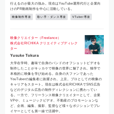
行えるのが最大の強み。現在はYouTube運用代行と企業向
けのPR動画制作を中心に活動している。
映像制作専攻
歌い手・ダンス専攻
VTuber専攻
映像クリエイター（Freelance）
株式会社RICHIKA クリエイティブディレク
ター
Yusuke Tokura
大学在学時、趣味で自身のバンドのオフショットビデオを
制作したことがキッカケで映像の世界に魅了され、独学で
本格的に映像を学び始める。自身の大ファンであった
YouTuberの編集者に抜擢され、上京。プロとしての映像の
キャリアをスタート。現在は株式会社RICHKAでSNS広告
などのデジタル広告の制作ディレクションに携わってい
る。一方で、フリーランス映像クリエイターとして、企業
VPや、ミュージックビデオ、不動産のプロモーションな
ど、企画、編集、撮影、監督など様々なポジションでプレ
イヤーとしても第一線で活躍中。