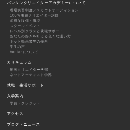
バンタンクリエイターアカデミーについて
現場実習制度／スカウトオーディション
100％現役クリエイター講師
多彩な設備・環境
スクールイベント
レベル別クラスと就職サポート
あなたの好きを叶える⾊々な通い⽅
ネット動画業界の傾向
学生の声
Vantanについて
カリキュラム
動画クリエイター学部
ネットアーティスト学部
就職・生活サポート
入学案内
学費・クレジット
アクセス
ブログ・ニュース