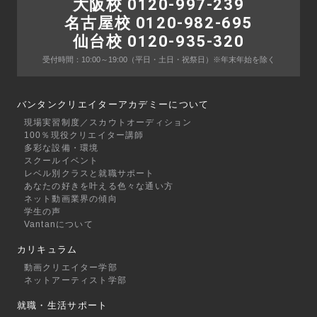
大阪校 0120-997-239
名古屋校 0120-982-695
仙台校 0120-935-320
受付時間：10:00～19:00
（平日・土日・祝祭日）
※年末年始を除く
バンタンクリエイターアカデミーについて
現場実習制度／スカウトオーディション
100％現役クリエイター講師
多彩な設備・環境
スクールイベント
レベル別クラスと就職サポート
あなたの好きを叶える⾊々な通い⽅
ネット動画業界の傾向
学生の声
Vantanについて
カリキュラム
動画クリエイター学部
ネットアーティスト学部
就職・生活サポート